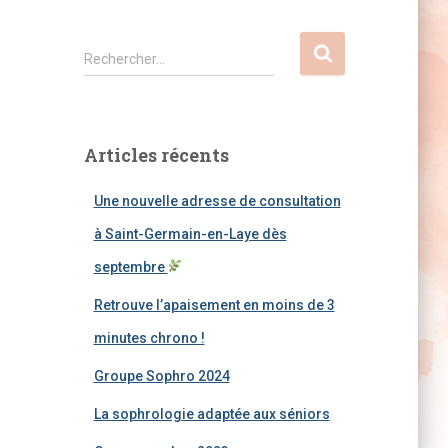
R
Rechercher…
e
c
h
e
Articles récents
r
c
Une nouvelle adresse de consultation
h
e
à Saint-Germain-en-Laye dès
r
septembre
:
Retrouve l’apaisement en moins de 3
minutes chrono !
Groupe Sophro 2024
La sophrologie adaptée aux séniors