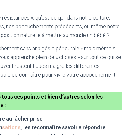
 résistances »: qu’est-ce qui, dans notre culture,
endues, nos accouchements précédents, ou même notre
isposition naturelle à mettre au monde un bébé ?
couchement sans analgésie péridurale » mais même si
ous apprendre plein de « choses » sur tout ce qui se
uvent restent floues malgré les différentes
i utile de connaître pour vivre votre accouchement
tous ces points et bien d’autres selon les
e :
re au lâcher prise
n
sations
, les reconnaître savoir y répondre