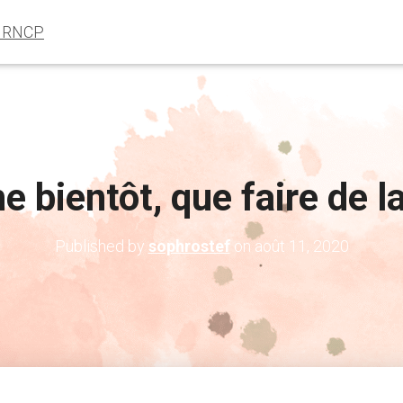
e RNCP
 bientôt, que faire de l
Published by
sophrostef
on
août 11, 2020