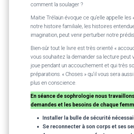
comment la soulager ?
Maïtie Trélaün évoque ce qu’elle appelle les «
notre histoire familiale, les histoires ent
imagination, peut venir perturber notre préd
Bien-sûr tout le livre est très orienté « ac
vous souhaitez la demander sa lecture peut v
joue pendant un accouchement et qui très so
préparations. « Choses » qu’il vous sera auss
plus en conscience.
En séance de sophrologie nous travaillons 
demandes et les besoins de chaque femm
Installer la bulle de sécurité nécessai
Se reconnecter à son corps et ses se