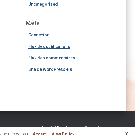
Uncategorized
Méta
Connexion
Flux des publications
Flux des commentaires
Site de WordPress-FR
Hestia | Développé par
ThemeIsle
ing this website
Accept
View Policy
X