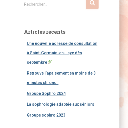
R
Rechercher…
e
c
h
e
Articles récents
r
c
Une nouvelle adresse de consultation
h
e
à Saint-Germain-en-Laye dès
r
septembre
:
Retrouve l’apaisement en moins de 3
minutes chrono !
Groupe Sophro 2024
La sophrologie adaptée aux séniors
Groupe sophro 2023