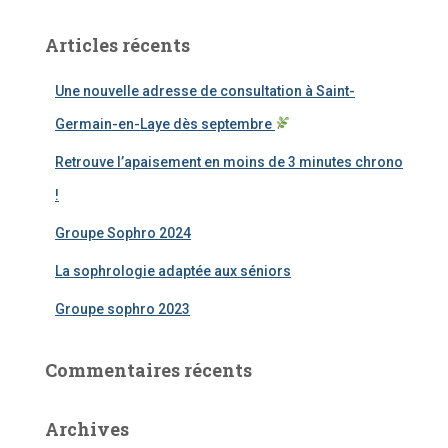
h
e
Articles récents
r
c
Une nouvelle adresse de consultation à Saint-
h
e
Germain-en-Laye dès septembre
r
Retrouve l’apaisement en moins de 3 minutes chrono
:
!
Groupe Sophro 2024
La sophrologie adaptée aux séniors
Groupe sophro 2023
Commentaires récents
Archives