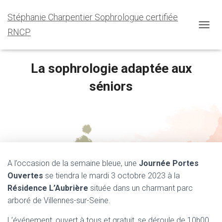
Stéphanie Charpentier Sophrologue certifiée
RNCP
O
U
V
R
La sophrologie adaptée aux
I
R
séniors
/
F
Published by
sophrostef
on
septembre 26, 2023
E
R
M
E
R
L
A l’occasion de la semaine bleue, une
Journée Portes
A
N
Ouvertes
se tiendra le mardi 3 octobre 2023 à la
A
Résidence L’Aubrière
située dans un charmant parc
V
arboré de Villennes-sur-Seine.
I
G
L’événement, ouvert à tous et gratuit, se déroule de 10h00
A