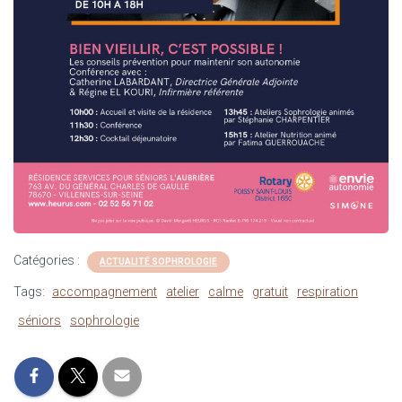
Catégories :
ACTUALITÉ SOPHROLOGIE
Tags:
accompagnement
atelier
calme
gratuit
respiration
séniors
sophrologie