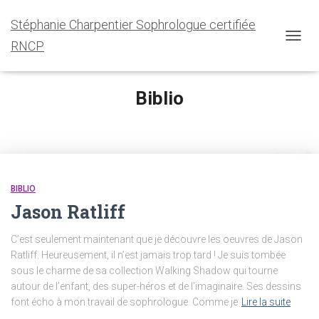
Stéphanie Charpentier Sophrologue certifiée
RNCP
OUVRI
LA
NAVIG
Biblio
BIBLIO
Jason Ratliff
C’est seulement maintenant que je découvre les oeuvres de Jason
Ratliff. Heureusement, il n’est jamais trop tard ! Je suis tombée
sous le charme de sa collection Walking Shadow qui tourne
autour de l’enfant, des super-héros et de l’imaginaire. Ses dessins
font écho à mon travail de sophrologue. Comme je
Lire la suite