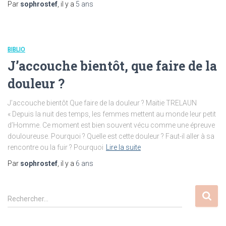
Par
sophrostef
, il y a
5 ans
BIBLIO
J’accouche bientôt, que faire de la
douleur ?
J’accouche bientôt Que faire de la douleur ? Maïtie TRELAUN
« Depuis la nuit des temps, les femmes mettent au monde leur petit
d’Homme. Ce moment est bien souvent vécu comme une épreuve
douloureuse. Pourquoi ? Quelle est cette douleur ? Faut-il aller à sa
rencontre ou la fuir ? Pourquoi
Lire la suite
Par
sophrostef
, il y a
6 ans
R
Rechercher…
e
c