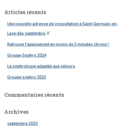
h
e
Articles récents
r
c
Une nouvelle adresse de consultation à Saint-Germain-en-
h
e
Laye dès septembre
r
Retrouve l’apaisement en moins de 3 minutes chrono !
:
Groupe Sophro 2024
La sophrologie adaptée aux séniors
Groupe sophro 2023
Commentaires récents
Archives
septembre 2025