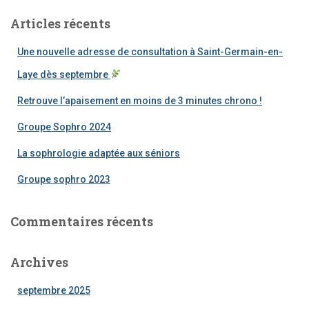
e
Articles récents
r
c
Une nouvelle adresse de consultation à Saint-Germain-en-
h
e
Laye dès septembre
r
Retrouve l’apaisement en moins de 3 minutes chrono !
:
Groupe Sophro 2024
La sophrologie adaptée aux séniors
Groupe sophro 2023
Commentaires récents
Archives
septembre 2025