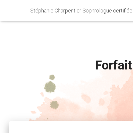
Stéphanie Charpentier Sophrologue certifié
Forfai