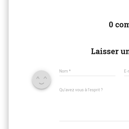
0 co
Laisser u
Name
Em
Nom
*
E-
Comment
Qu’avez vous à l’esprit ?