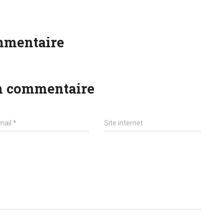
mmentaire
n commentaire
ail
Website
mail
*
Site internet