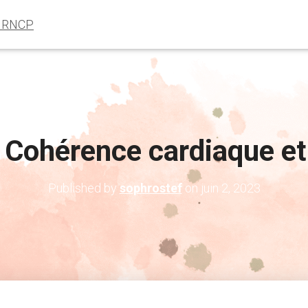
e RNCP
t Cohérence cardiaque et
Published by
sophrostef
on
juin 2, 2023