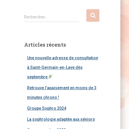
R
Rechercher…
e
c
h
e
Articles récents
r
c
Une nouvelle adresse de consultation
h
e
à Saint-Germain-en-Laye dès
r
septembre
:
Retrouve l’apaisement en moins de 3
minutes chrono !
Groupe Sophro 2024
La sophrologie adaptée aux séniors