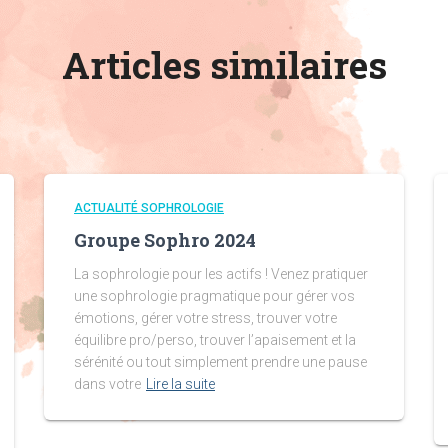
Articles similaires
ACTUALITÉ SOPHROLOGIE
Groupe Sophro 2024
La sophrologie pour les actifs ! Venez pratiquer
une sophrologie pragmatique pour gérer vos
émotions, gérer votre stress, trouver votre
équilibre pro/perso, trouver l’apaisement et la
sérénité ou tout simplement prendre une pause
dans votre
Lire la suite