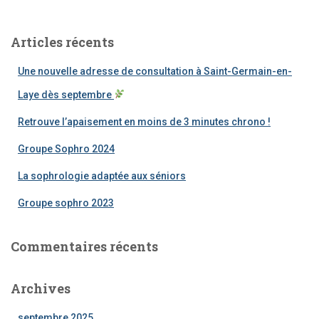
h
e
Articles récents
r
c
Une nouvelle adresse de consultation à Saint-Germain-en-
h
e
Laye dès septembre
r
Retrouve l’apaisement en moins de 3 minutes chrono !
:
Groupe Sophro 2024
La sophrologie adaptée aux séniors
Groupe sophro 2023
Commentaires récents
Archives
septembre 2025