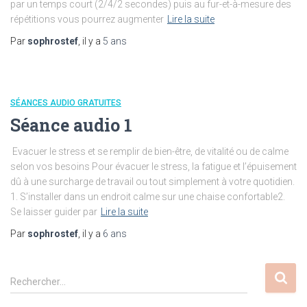
par un temps court (2/4/2 secondes) puis au fur-et-à-mesure des
répétitions vous pourrez augmenter
Lire la suite
Par
sophrostef
, il y a
5 ans
SÉANCES AUDIO GRATUITES
Séance audio 1
Evacuer le stress et se remplir de bien-être, de vitalité ou de calme
selon vos besoins Pour évacuer le stress, la fatigue et l’épuisement
dû à une surcharge de travail ou tout simplement à votre quotidien.
1. S’installer dans un endroit calme sur une chaise confortable2.
Se laisser guider par
Lire la suite
Par
sophrostef
, il y a
6 ans
R
Rechercher…
e
c