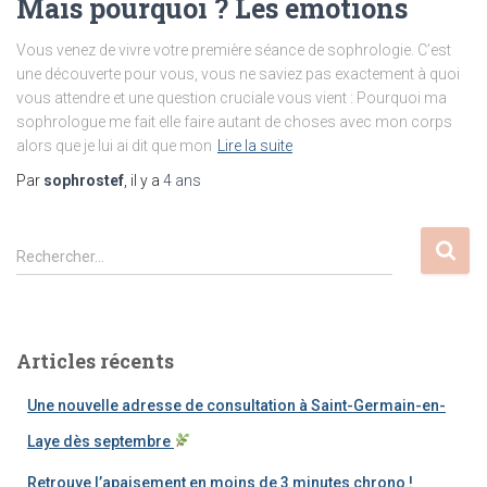
Mais pourquoi ? Les émotions
Vous venez de vivre votre première séance de sophrologie. C’est
une découverte pour vous, vous ne saviez pas exactement à quoi
vous attendre et une question cruciale vous vient : Pourquoi ma
sophrologue me fait elle faire autant de choses avec mon corps
alors que je lui ai dit que mon
Lire la suite
Par
sophrostef
, il y a
4 ans
R
Rechercher…
e
c
h
e
Articles récents
r
c
Une nouvelle adresse de consultation à Saint-Germain-en-
h
e
Laye dès septembre
r
Retrouve l’apaisement en moins de 3 minutes chrono !