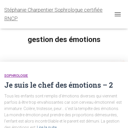
Stéphanie Charpentier Sophrologue certifiée
RNCP
OUVRI
LA
NAVIG
gestion des émotions
SOPHROLOGIE
Je suis le chef des émotions – 2
Tous les enfants sont remplis d’émotions diverses qui viennent
parfois à être trop envahissantes car son cerveau émotionnel est
immature. Colère, tristesse, peur… c’est la tempête des émotions.
La moindre émotion peut prendre des proportions démesurées,
l’enfant est alors incontrôlable et le parent est démuni. La gestion
des émotions est
Lire la suite