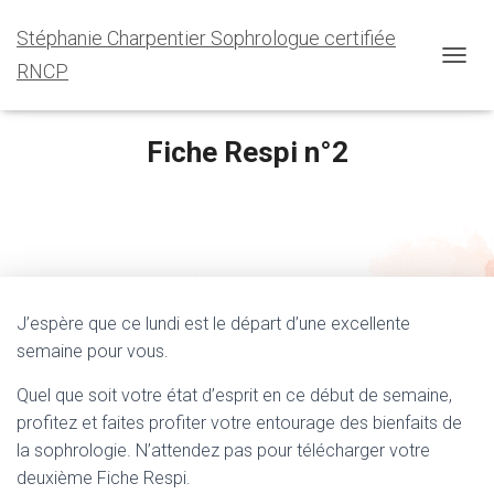
Stéphanie Charpentier Sophrologue certifiée
RNCP
O
U
V
R
Fiche Respi n°2
I
R
Published by
sophrostef
on
octobre 4, 2021
/
F
E
R
M
E
J’espère que ce lundi est le départ d’une excellente
R
L
semaine pour vous.
A
N
Quel que soit votre état d’esprit en ce début de semaine,
A
profitez et faites profiter votre entourage des bienfaits de
V
la sophrologie. N’attendez pas pour télécharger votre
I
G
deuxième Fiche Respi.
A