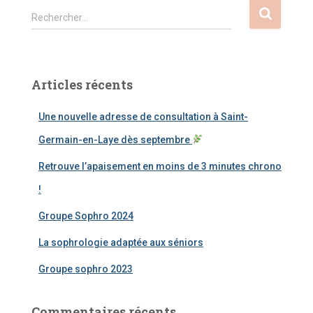
R
Rechercher…
e
c
h
e
Articles récents
r
c
Une nouvelle adresse de consultation à Saint-
h
e
Germain-en-Laye dès septembre
r
Retrouve l’apaisement en moins de 3 minutes chrono
:
!
Groupe Sophro 2024
La sophrologie adaptée aux séniors
Groupe sophro 2023
Commentaires récents